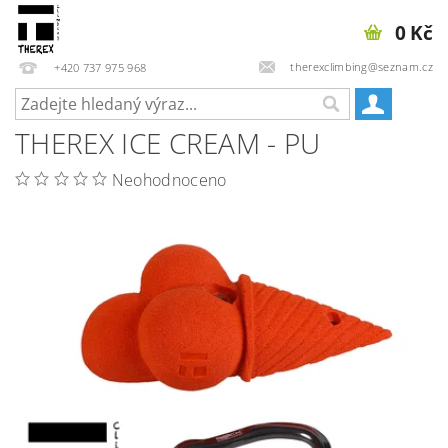
0 Kč
therexclimbing@seznam.cz
+420 737 975 968
THEREX ICE CREAM - PU
Neohodnoceno