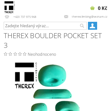
0 Kč
therexclimbing@seznam.cz
+420 737 975 968
THEREX BOULDER POCKET SET
3
Neohodnoceno