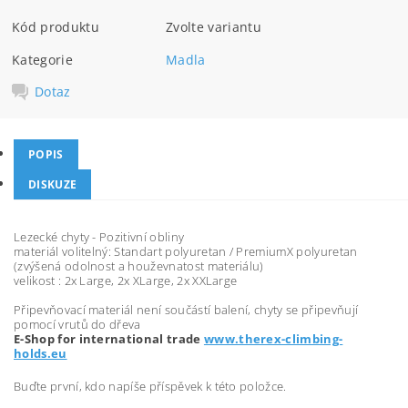
Kód produktu
Zvolte variantu
Kategorie
Madla
Dotaz
POPIS
DISKUZE
Lezecké chyty - Pozitivní obliny
materiál volitelný: Standart polyuretan / PremiumX polyuretan
(zvýšená odolnost a houževnatost materiálu)
velikost : 2x Large, 2x XLarge, 2x XXLarge
Připevňovací materiál není součástí balení, chyty se připevňují
pomocí vrutů do dřeva
E-Shop for international trade
www.therex-climbing-
holds.eu
Buďte první, kdo napíše příspěvek k této položce.