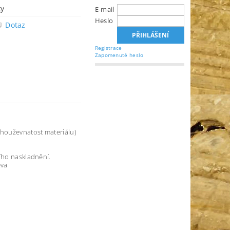
ky
E-mail
Heslo
Dotaz
Registrace
Zapomenuté heslo
 houževnatost materiálu)
ího naskladnění.
eva