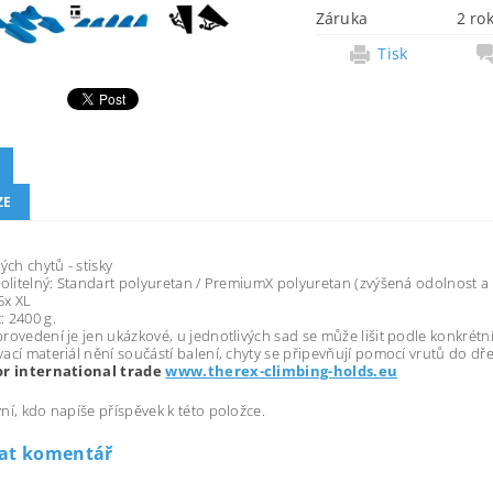
Záruka
2 ro
Tisk
ZE
ých chytů - stisky
volitelný: Standart polyuretan / PremiumX polyuretan (zvýšená odolnost a
 5x XL
 2400 g.
rovedení je jen ukázkové, u jednotlivých sad se může lišit podle konkrétn
ací materiál nění součástí balení, chyty se připevňují pomocí vrutů do dř
or international trade
www.therex-climbing-holds.eu
ní, kdo napíše příspěvek k této položce.
dat komentář