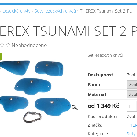
Lezecké chyty
Sety lezeckých chytů
THEREX Tsunami Set 2 PU
EREX TSUNAMI SET 2 
Neohodnoceno
Set lezeckých chytů
Dostupnost
Zvol
Barva
Materiál
od 1 349 Kč
Kód produktu
Zvol
Značka
THER
Kategorie
Sety