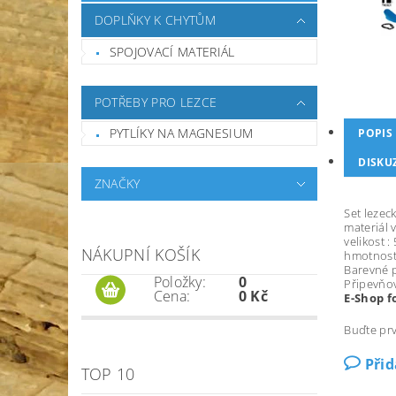
DOPLŇKY K CHYTŮM
SPOJOVACÍ MATERIÁL
POTŘEBY PRO LEZCE
PYTLÍKY NA MAGNESIUM
POPIS
DISKU
ZNAČKY
Set lezeck
materiál 
velikost :
NÁKUPNÍ KOŠÍK
hmotnost:
Barevné p
Položky:
0
Připevňov
Cena:
0 Kč
E-Shop f
Buďte prv
Při
TOP 10