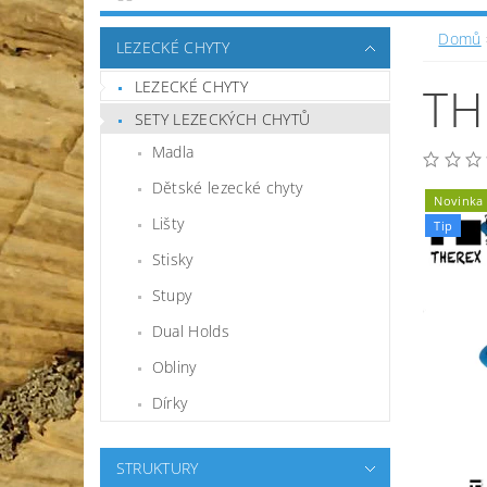
KONTAKTY
Domů
LEZECKÉ CHYTY
LEZECKÉ CHYTY
TH
SETY LEZECKÝCH CHYTŮ
Madla
Dětské lezecké chyty
Novinka
Lišty
Tip
Stisky
Stupy
Dual Holds
Obliny
Dírky
STRUKTURY