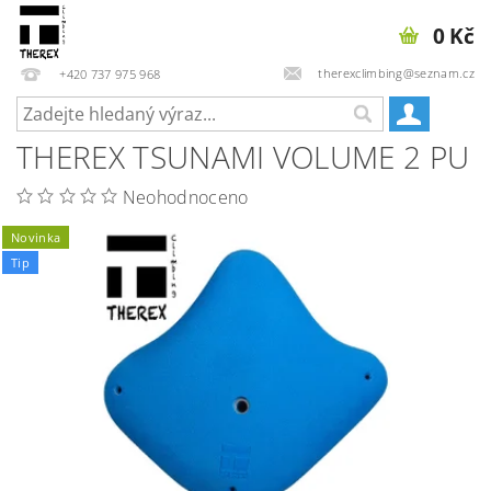
0 Kč
therexclimbing@seznam.cz
+420 737 975 968
THEREX TSUNAMI VOLUME 2 PU
Neohodnoceno
Novinka
Tip