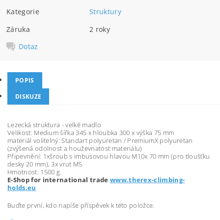
Kategorie
Struktury
Záruka
2 roky
Dotaz
POPIS
DISKUZE
Lezecká struktura - velké madlo
Velikost: Medium šířka 345 x hloubka 300 x výška 75 mm
materiál volitelný: Standart polyuretan / PremiumX polyuretan
(zvýšená odolnost a houževnatost materiálu)
Připevnění: 1xšroub s imbusovou hlavou M10x 70 mm (pro tloušťku
desky 20 mm), 3x vrut M5
Hmotnost: 1500 g.
E-Shop for international trade
www.therex-climbing-
holds.eu
Buďte první, kdo napíše příspěvek k této položce.