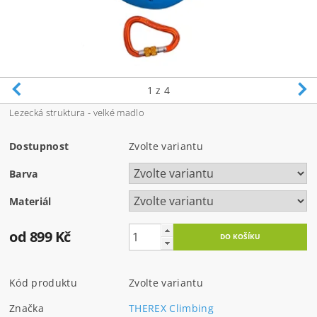
1
z 4
Lezecká struktura - velké madlo
Dostupnost
Zvolte variantu
Barva
Materiál
od 899 Kč
Kód produktu
Zvolte variantu
Značka
THEREX Climbing