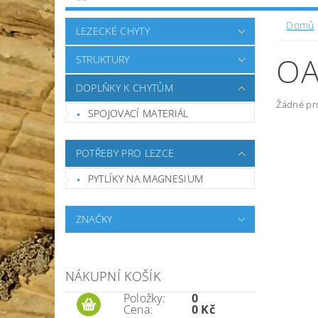
KONTAKTY
Domů
LEZECKÉ CHYTY
OA
STRUKTURY
DOPLŇKY K CHYTŮM
Žádné pr
SPOJOVACÍ MATERIÁL
POTŘEBY PRO LEZCE
PYTLÍKY NA MAGNESIUM
ZNAČKY
NÁKUPNÍ KOŠÍK
Položky:
0
Cena:
0 Kč